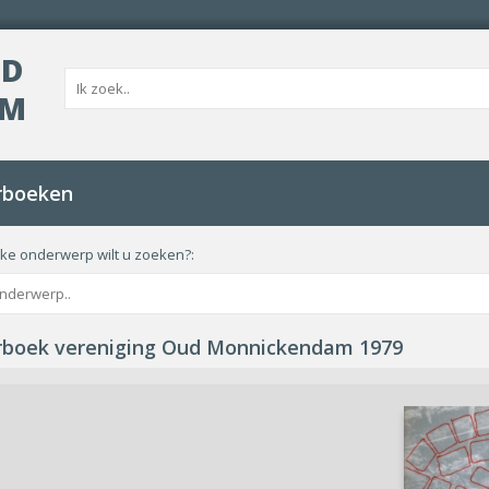
UD
AM
rboeken
ke onderwerp wilt u zoeken?:
rboek vereniging Oud Monnickendam 1979