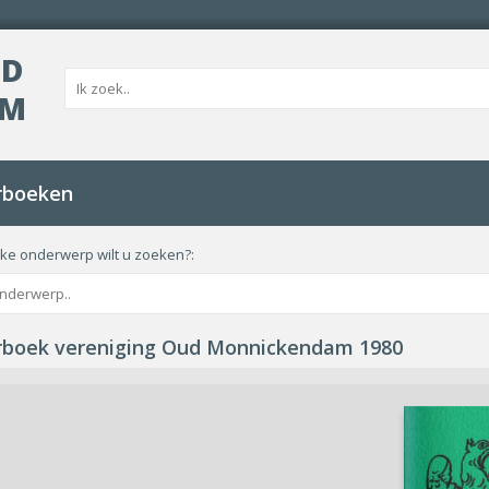
UD
AM
rboeken
ke onderwerp wilt u zoeken?:
rboek vereniging Oud Monnickendam 1980